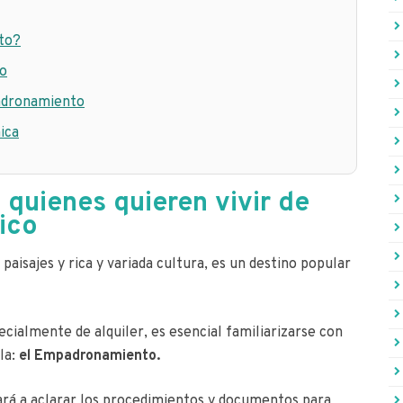
to?
to
adronamiento
ica
 quienes quieren vivir de
rico
 paisajes y rica y variada cultura, es un destino popular
pecialmente de alquiler, es esencial familiarizarse con
la:
el Empadronamiento.
rá a aclarar los procedimientos y documentos para