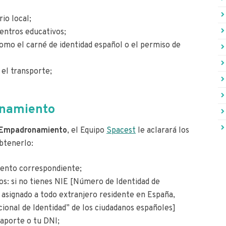
io local;
centros educativos;
mo el carné de identidad español o el permiso de
 el transporte;
onamiento
Empadronamiento
, el Equipo
Spacest
le aclarará los
btenerlo:
miento correspondiente;
s: si no tienes NIE [Número de Identidad de
 asignado a todo extranjero residente en España,
onal de Identidad” de los ciudadanos españoles]
saporte o tu DNI;