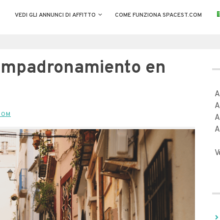
VEDI GLI ANNUNCI DI AFFITTO
COME FUNZIONA SPACEST.COM
Empadronamiento en
A
A
COM
A
A
V