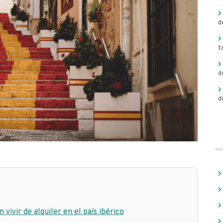
d
t
d
d
vivir de alquiler en el país ibérico