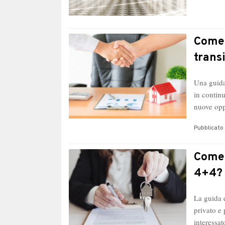
Come 
trans
Una guida
in contin
nuove op
Pubblicato 
Come 
4+4?
La guida e
privato e 
interessa