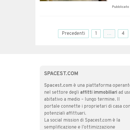
Pubblicato 
Navigazione
Precedenti
1
…
4
articoli
SPACEST.COM
Spacest.com
è una piattaforma operant
nel settore degli
affitti immobiliari
ad us
abitativo a medio – lungo termine. Il
portale connette i proprietari di casa con
potenziali affittuari.
La social mission di Spacest.com è la
semplificazione e l’ottimizzazione