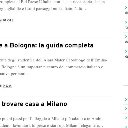
ompleta al Bel Paese L’Italia, con la sua ricca storia, la sua
neguagliabile e i suoi paesaggi mozzafiato, è da…
d
il
18 Ott
t
d
e a Bologna: la guida completa
d
 città degli studenti e dell’Alma Mater Capoluogo dell’Emilia-
Bologna è un importante centro del commercio italiano e
trattiva per tanti…
il
9 Ott
trovare casa a Milano
e pochi passi per l’alloggio a Milano più adatto a te Ambita
udenti, lavoratori, imprese e start-up, Milano, elegante e…