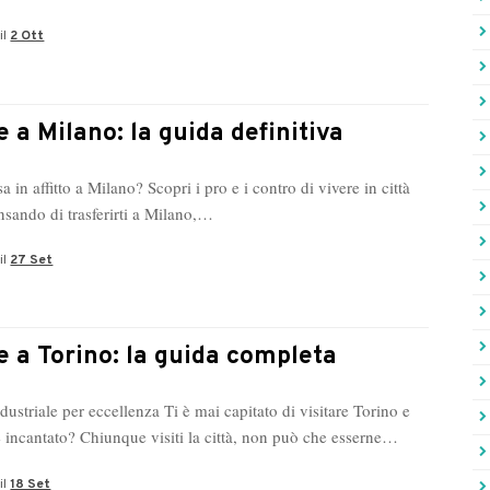
il
2 Ott
e a Milano: la guida definitiva
a in affitto a Milano? Scopri i pro e i contro di vivere in città
nsando di trasferirti a Milano,…
il
27 Set
e a Torino: la guida completa
ndustriale per eccellenza Ti è mai capitato di visitare Torino e
 incantato? Chiunque visiti la città, non può che esserne…
il
18 Set