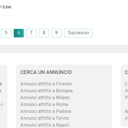
il
5 Apr
5
6
7
8
9
Successivi
CERCA UN ANNUNCIO
e
Annunci affitto a Firenze
C
o
Annunci affitto a Bologna
A
Annunci affitto a Milano
P
 i
Annunci affitto a Roma
Annunci affitto a Padova
A
Annunci affitto a Torino
i
Annunci affitto a Napoli