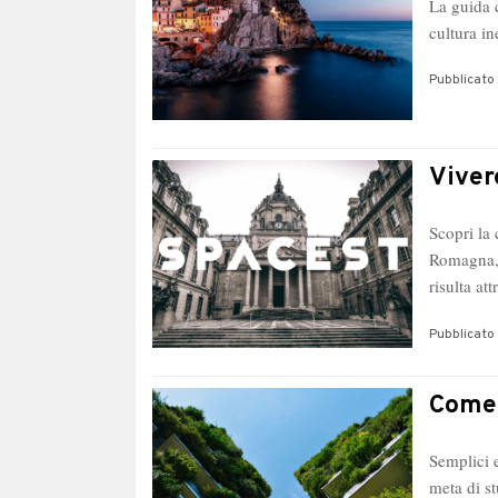
La guida c
cultura i
Pubblicato 
Viver
Scopri la
Romagna, 
risulta at
Pubblicato 
Come 
Semplici 
meta di st