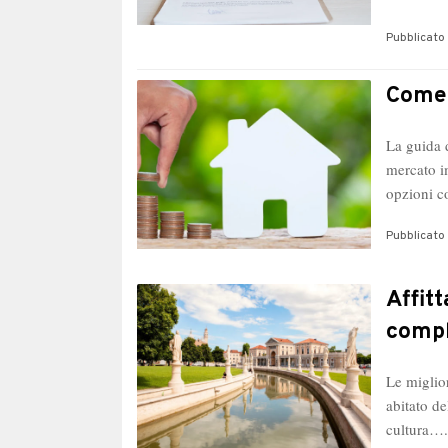
Pubblicato 
Come 
La guida 
mercato i
opzioni c
Pubblicato 
Affit
compl
Le miglio
abitato d
cultura…