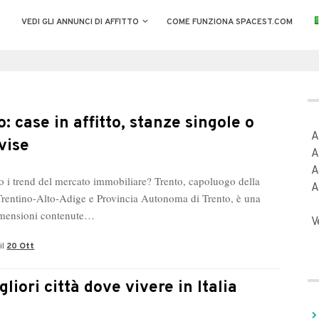
VEDI GLI ANNUNCI DI AFFITTO
COME FUNZIONA SPACEST.COM
: case in affitto, stanze singole o
A
vise
A
A
o i trend del mercato immobiliare? Trento, capoluogo della
A
rentino-Alto-Adige e Provincia Autonoma di Trento, è una
dimensioni contenute…
V
il
20 Ott
liori città dove vivere in Italia