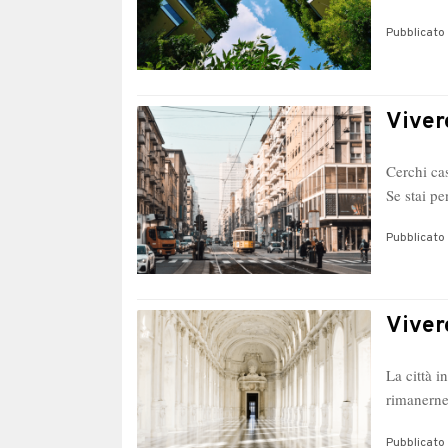
Pubblicato 
Viver
Cerchi cas
Se stai pe
Pubblicato 
Viver
La città i
rimanerne
Pubblicato 