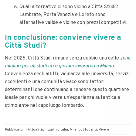
Quali alternative ci sono vicino a Città Studi?
Lambrate, Porta Venezia e Loreto sono
alternative valide e vicine con prezzi competitivi.
In conclusione: conviene vivere a
Città Studi?
Nel 2025, Città Studi rimane senza dubbio una delle
zone
migliori per gli studenti e giovani lavoratori a Milano
.
Convenienza degli affitti, vicinanza alle università, servizi
eccellenti e una comunità vivace sono fattori
determinanti che continuano a rendere questo quartiere
ideale per chi vuole vivere un’esperienza autentica e
stimolante nel capoluogo lombardo.
Pubblicato in
Attualità
,
Inquilini
,
Italia
,
Milano
,
Studenti
,
Vivere