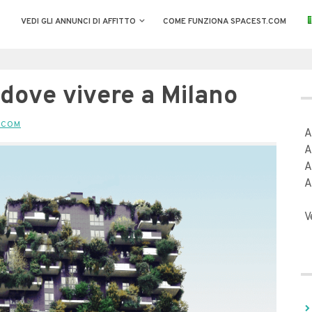
VEDI GLI ANNUNCI DI AFFITTO
COME FUNZIONA SPACEST.COM
i dove vivere a Milano
.COM
A
A
A
A
V